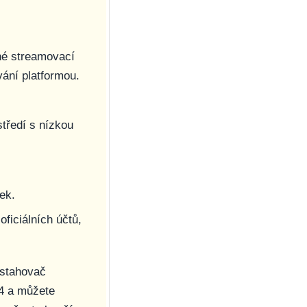
iné streamovací
vání platformou.
tředí s nízkou
ek.
oficiálních účtů,
 stahovač
P4 a můžete