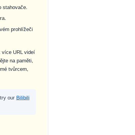
do stahovače.
ra.
vém prohlížeči
 více URL videí
ějte na paměti,
omé tvůrcem,
 try our
Bilibili