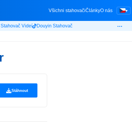
Všichni stahovači
Články
O nás
▾
…
 Stahovač Videí
Douyin Stahovač
r
Stáhnout