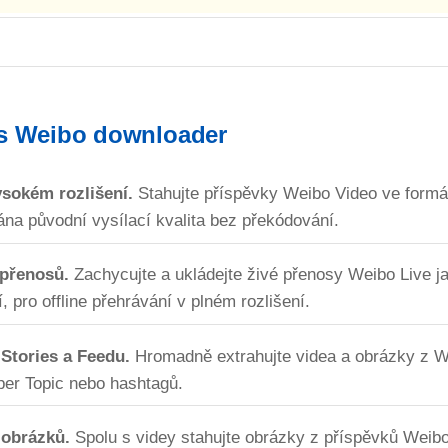
is Weibo downloader
ysokém rozlišení.
Stahujte příspěvky Weibo Video ve form
na původní vysílací kvalita bez překódování.
 přenosů.
Zachycujte a ukládejte živé přenosy Weibo Live j
í, pro offline přehrávání v plném rozlišení.
Stories a Feedu.
Hromadně extrahujte videa a obrázky z W
per Topic nebo hashtagů.
 obrázků.
Spolu s videy stahujte obrázky z příspěvků Weibo