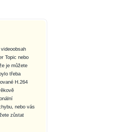
í videoobsah
er Topic nebo
že je můžete
bylo třeba
ódované H.264
věkově
onální
 chybu, nebo vás
žete zůstat