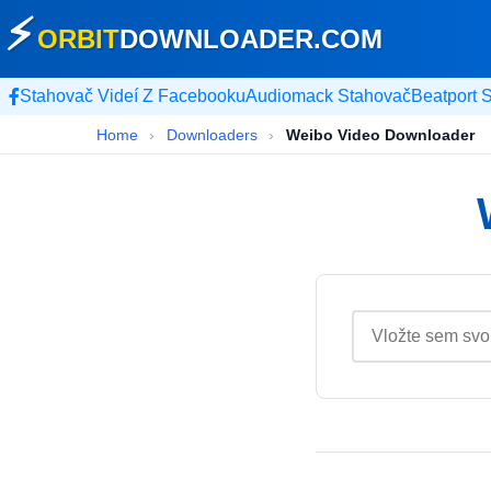
⚡
ORBIT
DOWNLOADER
.COM
Stahovač Videí Z Facebooku
Audiomack Stahovač
Beatport 
Home
›
Downloaders
›
Weibo Video Downloader