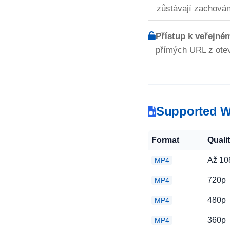
zůstávají zachová
Přístup k veřejné
přímých URL z otev
Supported W
Format
Quali
Až 10
MP4
720p
MP4
480p
MP4
360p
MP4