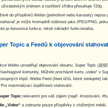
uživatelským jménem a rozlišení zřídka přesahuje 720p.
žené do příspěvků Weibo (jednotlivé nebo karusely) nejsou
 stahovač je může hromadně stáhnout jako JPEG/PNG, pok
oto je bonusová funkce, nikoli základní funkcionalita.
per Topic a Feedů k objevování stahova
nkce Weibo usnadňují objevování obsahu. Super Topic (超
 hashtagové komunity. Můžete procházet kartu „video“ v Supe
ostupných klipů. Weibo Feed (feed účtů, které sledujete) ta
a. Pro maximalizaci úspěšnosti stahování:
Super Topic
relevantní pro váš zájem (např. #cestování, #h
dle „Video“
a zobrazte pouze příspěvky s vloženými médii.