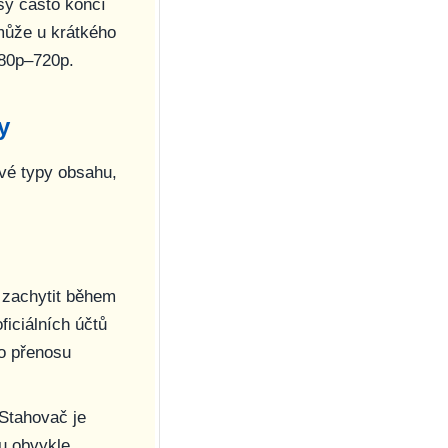
sy často končí
může u krátkého
480p–720p.
y
ivé typy obsahu,
 zachytit během
ficiálních účtů
o přenosu
 Stahovač je
ou obvykle