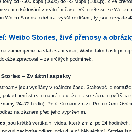
 toky od ~500 kbps (360p) do ~5 Mbps (1080p). Živé přeno
omezením kódování v reálném čase. Všimněte si, že Weibo 
ou Weibo Stories, odebírat vyšší rozlišení; ty jsou obvykle 
í: Weibo Stories, živé přenosy a obrázk
rně zaměřujeme na stahování videí, Weibo také hostí pomíj
dokáže zpracovat – za určitých podmínek.
 Stories – Zvláštní aspekty
streamy jsou vysílány v reálném čase. Stahovač je nemůže
i, pokud není stream nahrán a uložen jako záznam (většina o
znamy 24–72 hodin). Poté záznam zmizí. Pro uložení živéh
t odkaz na záznam před jeho vypršením.
es
jsou krátká vertikální videa, která zmizí po 24 hodinách.
 pokud zachytíte odkaz, dokud je příběh aktivní. Stories js