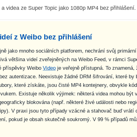
 a videa ze Super Topic jako 1080p MP4 bez přihlášení.
ideí z Weibo bez přihlášení
jně jako mnoho sociálních platforem, nechrání svůj primárn
tivá většina videí zveřejněných na Weibo Feed, v rámci Sup
é příspěvky Weibo
Video
je veřejně přístupná. To znamená, 
bez autentizace. Neexistuje žádné DRM šifrování, které by 
oubory, které získáte, jsou čisté MP4 kontejnery, obvykle k
vukem. Existuje několik výjimek: některá videa mohou být 
ograficky blokována (např. některé živé události nebo regi
ipy). V praxi jsou tyto případy vzácné a stahovač buď vrátí
ení, pokud je obsah skutečně soukromý. V 99 % případů mů