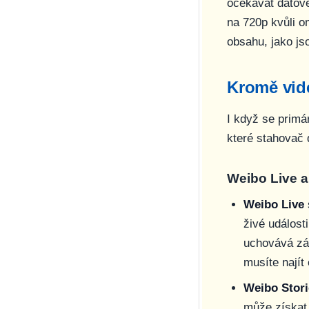
očekávat datové
na 720p kvůli 
obsahu, jako js
Kromě vide
I když se primá
které stahovač 
Weibo Live a
Weibo Live
živé událost
uchovává zá
musíte nají
Weibo Stori
může získat,