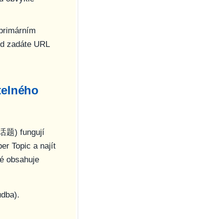
 primárním
ud zadáte URL
telného
级话题) fungují
r Topic a najít
ké obsahuje
udba).