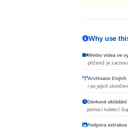
Why use th
Weibo videa ve v
přičemž je zachová
Archivace živých
i po jejich skončen
Dávkové ukládání 
pomocí kolekcí Su
Podpora extrakce