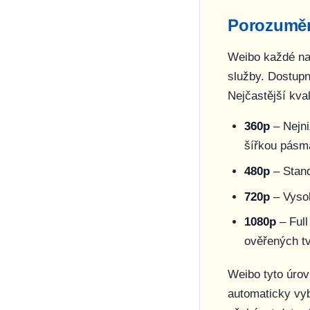
Porozuměn
Weibo každé nah
služby. Dostupn
Nejčastější kval
360p
– Nejni
šířkou pásm
480p
– Standa
720p
– Vysok
1080p
– Full
ověřených tv
Weibo tyto úrov
automaticky vyb