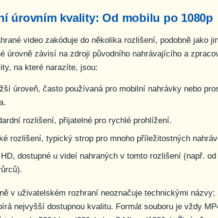
í úrovním kvality: Od mobilu po 1080p
rané video zakóduje do několika rozlišení, podobně jako j
é úrovně závisí na zdroji původního nahrávajícího a zpraco
ity, na které narazíte, jsou:
žší úroveň, často používaná pro mobilní nahrávky nebo pros
a.
rdní rozlišení, přijatelné pro rychlé prohlížení.
é rozlišení, typický strop pro mnoho příležitostných nahráv
 HD, dostupné u videí nahraných v tomto rozlišení (např. od 
ůrců).
ně v uživatelském rozhraní neoznačuje technickými názvy;
írá nejvyšší dostupnou kvalitu. Formát souboru je vždy M