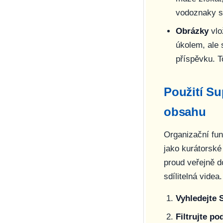
vodoznaky s 
Obrázky
vlo
úkolem, ale
příspěvku. T
Použití Su
obsahu
Organizační fu
jako kurátorské
proud veřejně d
sdílitelná vide
Vyhledejte 
Filtrujte po