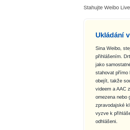
Stahujte Weibo Live
Ukládání v
Sina Weibo, ste
přihlášením. Dr
jako samostatn
stahovat přímo 
obejít, takže s
videem a AAC z
omezena nebo ge
zpravodajské kl
vyzve k přihláš
odhlášeni.