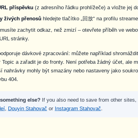
URL příspěvku
(z adresního řádku prohlížeče) a vložte jej 
y živých přenosů
hledejte tlačítko „回放“ na profilu streame
musíte zachytit odkaz, než zmizí – otevřete příběh ve webo
 URL stránky.
podporuje dávkové zpracování: můžete například shromáždit
 Topic a zařadit je do fronty. Není potřeba žádný účet, ale m
rší nahrávky mohly být smazány nebo nastaveny jako soukr
ybu 404.
 something else?
If you also need to save from other sites,
eí
,
Douyin Stahovač
or
Instagram Stahovač
.