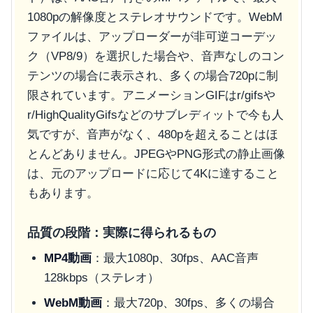
1080pの解像度とステレオサウンドです。WebM
ファイルは、アップローダーが非可逆コーデッ
ク（VP8/9）を選択した場合や、音声なしのコン
テンツの場合に表示され、多くの場合720pに制
限されています。アニメーションGIFは
r/gifs
や
r/HighQualityGifs
などのサブレディットで今も人
気ですが、音声がなく、480pを超えることはほ
とんどありません。JPEGやPNG形式の静止画像
は、元のアップロードに応じて4Kに達すること
もあります。
品質の段階：実際に得られるもの
MP4動画
：最大1080p、30fps、AAC音声
128kbps（ステレオ）
WebM動画
：最大720p、30fps、多くの場合