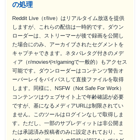
の処理
Reddit Live（
r/live
）はリアルタイム放送を提供
しますが、これらの配信は一時的です。ダウン
ローダーは、ストリーマーが後で録画を公開し
た場合にのみ、アーカイブされたセグメントを
キャプチャできます。ネタバレタグ付きのメデ
ィア（
r/movies
や
r/gaming
で一般的）もアクセス
可能です。ダウンローダーはコンテンツ警告オ
ーバーレイをバイパスして直接ファイルを取得
します。同様に、NSFW（Not Safe For Work）
コンテンツはウェブサイト上で年齢確認が必要
ですが、基になるメディアURLは制限されてい
ません。このツールはログインなしで取得しま
す。ただし、一部のサブレディットは非公開ま
たは承認済み投稿者のみに設定されており、こ