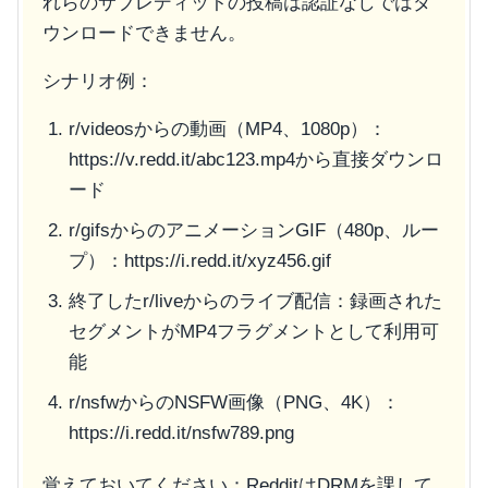
れらのサブレディットの投稿は認証なしではダ
ウンロードできません。
シナリオ例：
r/videos
からの動画（MP4、1080p）：
https://v.redd.it/abc123.mp4
から直接ダウンロ
ード
r/gifs
からのアニメーションGIF（480p、ルー
プ）：
https://i.redd.it/xyz456.gif
終了した
r/live
からのライブ配信：録画された
セグメントがMP4フラグメントとして利用可
能
r/nsfw
からのNSFW画像（PNG、4K）：
https://i.redd.it/nsfw789.png
覚えておいてください：RedditはDRMを課して