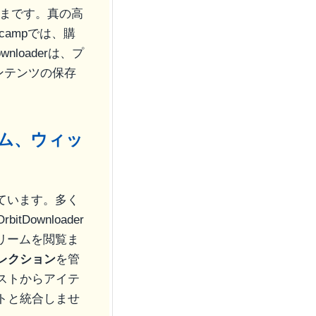
ままです。真の高
ampでは、購
loaderは、プ
コンテンツの保存
バム、ウィッ
ています。多く
ownloader
リームを閲覧ま
レクション
を管
ストからアイテ
ウントと統合しませ