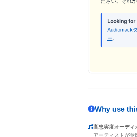
ださい。それがB
Looking for
Audioma
ー
.
Why use th
高忠実度オーディオ
アーティストが意