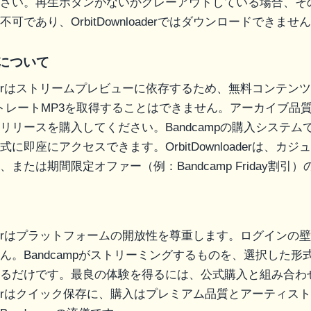
さい。再生ボタンがないかグレーアウトしている場合、そ
可であり、OrbitDownloaderではダウンロードできませ
について
nloaderはストリームプレビューに依存するため、無料コンテ
ットレートMP3を取得することはできません。アーカイブ品
リリースを購入してください。Bandcampの購入システム
に即座にアクセスできます。OrbitDownloaderは、カ
または期間限定オファー（例：Bandcamp Friday割引
nloaderはプラットフォームの開放性を尊重します。ログインの
ん。Bandcampがストリーミングするものを、選択した形
るだけです。最良の体験を得るには、公式購入と組み合わ
nloaderはクイック保存に、購入はプレミアム品質とアーティ