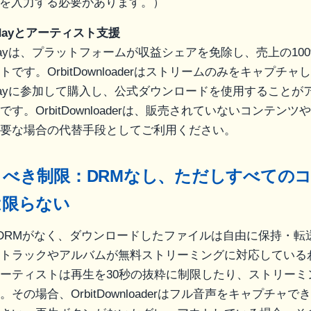
Lを入力する必要があります。）
Fridayとアーティスト支援
 Fridayは、プラットフォームが収益シェアを免除し、売上の1
です。OrbitDownloaderはストリームのみをキャプチャ
 Fridayに参加して購入し、公式ダウンロードを使用すること
す。OrbitDownloaderは、販売されていないコンテン
要な場合の代替手段としてご利用ください。
くべき制限：DRMなし、ただしすべての
は限らない
pにはDRMがなく、ダウンロードしたファイルは自由に保持・
トラックやアルバムが無料ストリーミングに対応している
ーティストは再生を30秒の抜粋に制限したり、ストリーミ
その場合、OrbitDownloaderはフル音声をキャプチャ