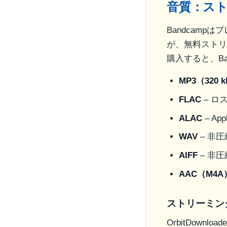
音質：ス
Bandcamp
が、無料ストリー
購入すると、B
MP3（320 
FLAC
– ロ
ALAC
– Ap
WAV
– 非圧
AIFF
– 非圧
AAC（M4A
ストリーミン
OrbitDown