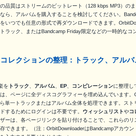
の品質はストリームのビットレート（128 kbps MP3）の
なら、アルバムを購入することを検討してください。Bandc
いつでも任意の形式で再ダウンロードできます。OrbitDown
ラック、またはBandcamp Friday限定などの一時的な
ampコレクションの整理：トラック、アル
ト
音楽を
トラック
、
アルバム
、
EP
、
コンピレーション
に整理し
、ページに全ディスコグラフィーを埋め込んでいます。OrbitD
から単一トラックまたはアルバム全体を処理できます。スト
ドするためにログインは不要です。
ウィッシュリスト
や
コ
ザーは、各ページリンクを貼り付けることで、これらのリ
できます。（注：OrbitDownloaderはBandcampアカ