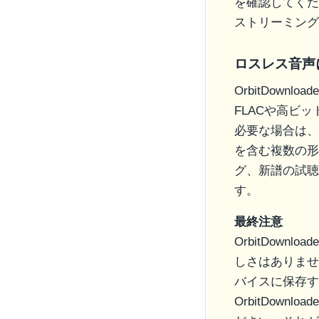
を確認してくだ
ストリーミング不
ロスレス音声
OrbitDow
FLACや高ビ
必要な場合は、
を含む複数の形式
グ、新譜の試聴、
す。
最終注意
OrbitDow
しさはありませ
バイスに保存す
OrbitDow