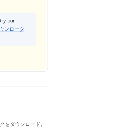
try our
dダウンローダ
ックをダウンロード。