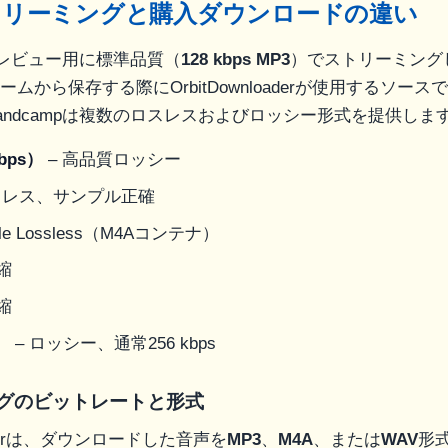
トリーミングと購入ダウンロードの違い
はプレビュー用に標準品質（
128 kbps MP3
）でストリーミング
ムから保存する際にOrbitDownloaderが使用するソー
andcampは複数のロスレスおよびロッシー形式を提供しま
kbps）
– 高品質ロッシー
スレス、サンプル正確
ple Lossless（M4Aコンテナ）
縮
縮
）
– ロッシー、通常256 kbps
グのビットレートと形式
loaderは、ダウンロードした音声を
MP3
、
M4A
、または
WAV
形