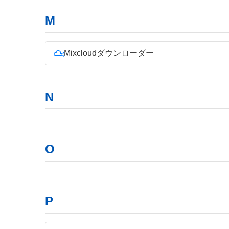
M
Mixcloudダウンローダー
N
O
P