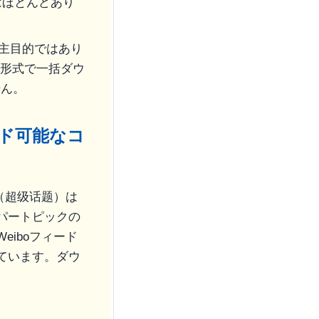
はほとんどあり
、主目的ではあり
G形式で一括ダウ
せん。
ド可能なコ
（超级话题）は
パートピックの
iboフィード
ています。ダウ