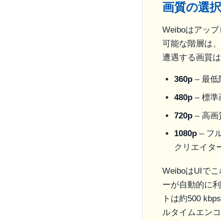
画質の選択
Weiboはア
可能な階層は、
遭遇する画質は
360p
– 最
480p
– 標
720p
– 高
1080p
– フ
クリエイタ
WeiboはU
ーが自動的に利
トは約500 k
ルタイムエンコ