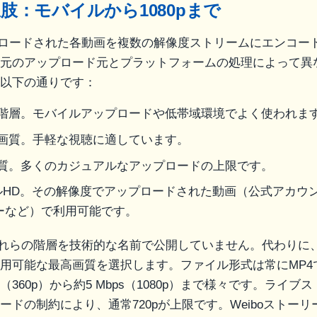
肢：モバイルから1080pまで
ップロードされた各動画を複数の解像度ストリームにエンコー
元のアップロード元とプラットフォームの処理によって異
以下の通りです：
低階層。モバイルアップロードや低帯域環境でよく使われま
準画質。手軽な視聴に適しています。
画質。多くのカジュアルなアップロードの上限です。
ルHD。その解像度でアップロードされた動画（公式アカウ
ーなど）で利用可能です。
Iでこれらの階層を技術的な名前で公開していません。代わりに
用可能な最高画質を選択します。ファイル形式は常にMP4
bps（360p）から約5 Mbps（1080p）まで様々です。ライ
ードの制約により、通常720pが上限です。Weiboストー