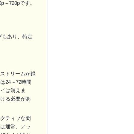
～720pです。
プもあり、特定
ストリームが録
24～72時間
レイは消えま
つける必要があ
アクティブな間
には通常、アッ