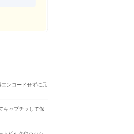
。再エンコードせずに元
してキャプチャして保
パートピックやハッシ