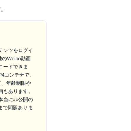
存。
ンテンツをログイ
Weibo動画
ロードできま
P4コンテナで、
て、年齢制限や
画もあります。
本当に非公開の
まで問題ありま