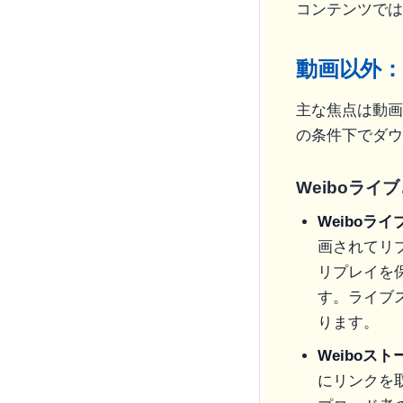
コンテンツでは
動画以外：
主な焦点は動画
の条件下でダウ
Weiboライ
Weiboライ
画されてリ
リプレイを
す。ライブ
ります。
Weiboスト
にリンクを