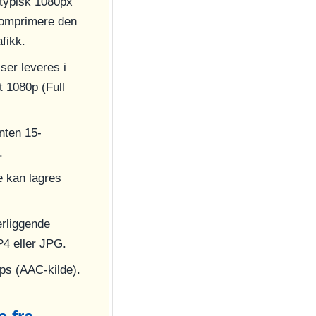
typisk 1080px
 komprimere den
fikk.
ser leveres i
 1080p (Full
nten 15-
.
e kan lagres
erliggende
P4 eller JPG.
bps (AAC-kilde).