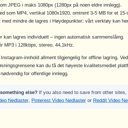
 som JPEG i maks 1080px (1280px på noen eldre innlegg).
ned som MP4, vertikal 1080x1920, omtrent 3-5 MB for et 15-
er med mindre de lagres i Høydepunkter; vårt verktøy kan he
er kan lagres individuelt – ingen automatisk sammenslåing.
gir MP3 i 128kbps, stereo, 44,1kHz.
stagram-innhold allment tilgjengelig for offline lagring. Ved
øsningsgrensene kan du få det høyeste kvalitetsmediet plattf
nødvendig for offentlige innlegg.
 something else?
If you also need to save from other sites, 
deo Nedlaster
,
Pinterest Video Nedlaster
or
Reddit Video Ne