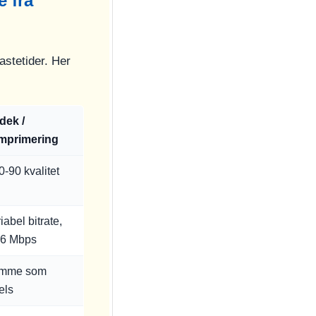
 fra
astetider. Her
dek /
mprimering
-90 kvalitet
iabel bitrate,
-6 Mbps
mme som
els