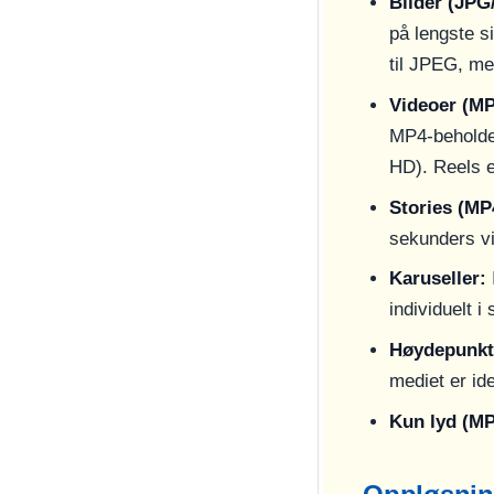
Bilder (JPG
på lengste s
til JPEG, me
Videoer (MP
MP4-beholde
HD). Reels e
Stories (MP
sekunders vi
Karuseller:
individuelt i
Høydepunkt
mediet er id
Kun lyd (MP