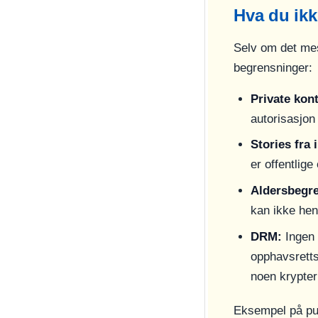
Hva du ikk
Selv om det mest
begrensninger:
Private kon
autorisasjon
Stories fra 
er offentlig
Aldersbegre
kan ikke hen
DRM:
Ingen 
opphavsretts
noen krypter
Eksempel på pun