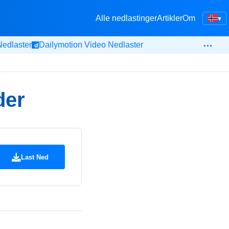
Alle nedlastinger
Artikler
Om
▾
…
edlaster
Dailymotion Video Nedlaster
der
Last Ned