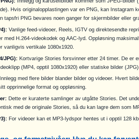
/PNG):
Innlegg og karusellbilder kommer som JPEG-bilder (
ide). Hvis originalopplastingen var en PNG, kan Instagram
n tapsfri PNG bevares noen ganger for skjermbilder eller gra
4):
Vanlige feed-videoer, Reels, IGTV og direktesendte repri
r med H.264-videokodek og AAC-lyd. Oppløsning maksimalt
r vanligvis vertikale 1080x1920.
4/JPG):
Kortvarige Stories forsvinner etter 24 timer. De er e
deoklipp (MP4, opptil 1080x1920) eller statiske bilder (JPG)
Innlegg med flere bilder blander bilder og videoer. Hvert bild
 sitt opprinnelige format og oppløsning.
er:
Dette er kuraterte samlinger av utgåtte Stories. Det und
entisk med de originale Stories, så du kan lagre dem som M
3):
For videoer kan et MP3-lydspor hentes ut i opptil 128 k