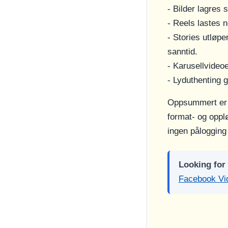
- Bilder lagres
- Reels lastes 
- Stories utløp
sanntid.
- Karusellvideo
- Lyduthenting 
Oppsummert er In
format- og oppl
ingen pålogging 
Looking for
Facebook Vi