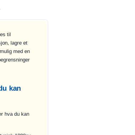
.
es til
jon, lagre et
 mulig med en
 begrensninger
 du kan
er hva du kan