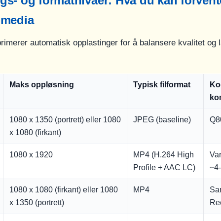
s- og formatnivåer: Hva du kan forvente
-media
imerer automatisk opplastinger for å balansere kvalitet og l
Maks oppløsning
Typisk filformat
Ko
ko
1080 x 1350 (portrett) eller 1080
JPEG (baseline)
Q80
x 1080 (firkant)
1080 x 1920
MP4 (H.264 High
Var
Profile + AAC LC)
~4
1080 x 1080 (firkant) eller 1080
MP4
Sa
x 1350 (portrett)
Re