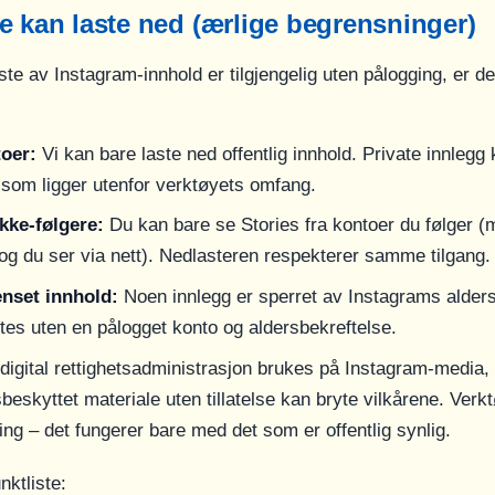
e kan laste ned (ærlige begrensninger)
e av Instagram-innhold er tilgjengelig uten pålogging, er det
toer:
Vi kan bare laste ned offentlig innhold. Private innlegg
 som ligger utenfor verktøyets omfang.
ikke-følgere:
Du kan bare se Stories fra kontoer du følger 
e og du ser via nett). Nedlasteren respekterer samme tilgang.
nset innhold:
Noen innlegg er sperret av Instagrams alder
tes uten en pålogget konto og aldersbekreftelse.
digital rettighetsadministrasjon brukes på Instagram-media,
beskyttet materiale uten tillatelse kan bryte vilkårene. Verk
ing – det fungerer bare med det som er offentlig synlig.
ktliste: