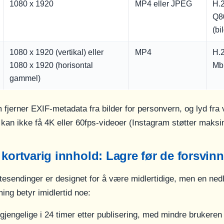
1080 x 1920
MP4 eller JPEG
H.2
Q8
(bi
1080 x 1920 (vertikal) eller
MP4
H.2
1080 x 1920 (horisontal
Mb
gammel)
fjerner EXIF-metadata fra bilder for personvern, og lyd fra v
kan ikke få 4K eller 60fps-videoer (Instagram støtter maksi
 kortvarig innhold: Lagre før de forsvinn
ktesendinger er designet for å være midlertidige, men en ned
ing betyr imidlertid noe:
lgjengelige i 24 timer etter publisering, med mindre brukere