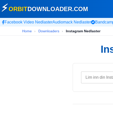
⚡
ORBIT
DOWNLOADER
.COM
Facebook Video Nedlaster
Audiomack Nedlaster
Bandcamp
Home
›
Downloaders
›
Instagram Nedlaster
In