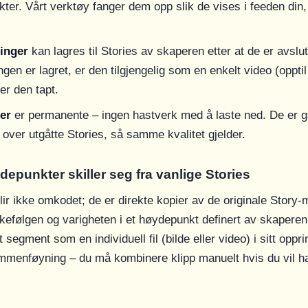
ter. Vårt verktøy fanger dem opp slik de vises i feeden din, 
inger
kan lagres til Stories av skaperen etter at de er avslut
gen er lagret, er den tilgjengelig som en enkelt video (opptil
 er den tapt.
er
er permanente – ingen hastverk med å laste ned. De er g
e over utgåtte Stories, så samme kvalitet gjelder.
epunkter skiller seg fra vanlige Stories
ir ikke omkodet; de er direkte kopier av de originale Story-
kkefølgen og varigheten i et høydepunkt definert av skaperen
t segment som en individuell fil (bilde eller video) i sitt oppr
mmenføyning – du må kombinere klipp manuelt hvis du vil ha