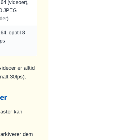
64 (videoer),
0 JPEG
lder)
64, opptil 8
ps
ideoer er alltid
malt 30fps).
er
laster kan
n arkiverer dem