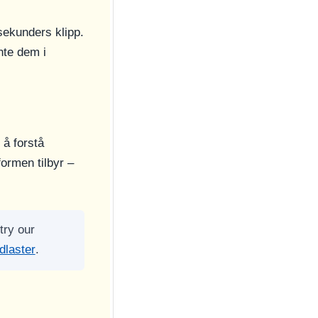
sekunders klipp.
nte dem i
 å forstå
ormen tilbyr –
try our
dlaster
.