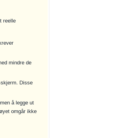
 reelle
 krever
(med mindre de
sskjerm. Disse
 men å legge ut
tøyet omgår ikke