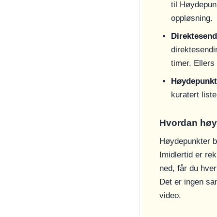
til Høydepunk
oppløsning.
Direktesend
direktesendin
timer. Ellers
Høydepunkt
kuratert list
Hvordan høyd
Høydepunkter bl
Imidlertid er re
ned, får du hver
Det er ingen sa
video.