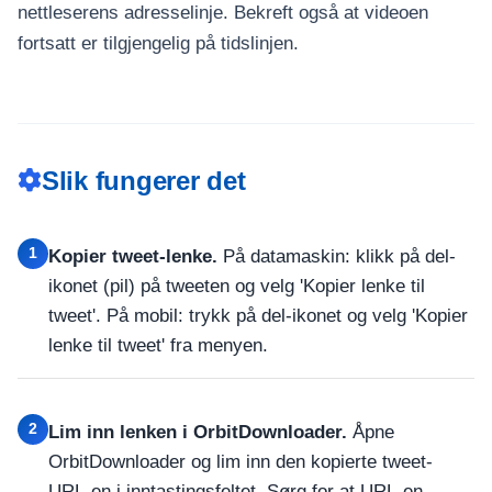
nettleserens adresselinje. Bekreft også at videoen
fortsatt er tilgjengelig på tidslinjen.
Slik fungerer det
1
Kopier tweet-lenke.
På datamaskin: klikk på del-
ikonet (pil) på tweeten og velg 'Kopier lenke til
tweet'. På mobil: trykk på del-ikonet og velg 'Kopier
lenke til tweet' fra menyen.
2
Lim inn lenken i OrbitDownloader.
Åpne
OrbitDownloader og lim inn den kopierte tweet-
URL-en i inntastingsfeltet. Sørg for at URL-en