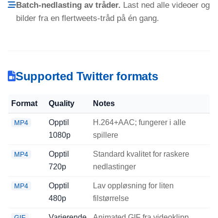
Batch-nedlasting av tråder.
Last ned alle videoer og
bilder fra en flertweets-tråd på én gang.
Supported Twitter formats
Format
Quality
Notes
Opptil
H.264+AAC; fungerer i alle
MP4
1080p
spillere
Opptil
Standard kvalitet for raskere
MP4
720p
nedlastinger
Opptil
Lav oppløsning for liten
MP4
480p
filstørrelse
Varierende
Animated GIF fra videoklipp
GIF