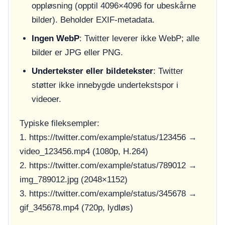
oppløsning (opptil 4096×4096 for ubeskårne
bilder). Beholder EXIF-metadata.
Ingen WebP
: Twitter leverer ikke WebP; alle
bilder er JPG eller PNG.
Undertekster eller bildetekster
: Twitter
støtter ikke innebygde undertekstspor i
videoer.
Typiske fileksempler:
1.
https://twitter.com/example/status/123456
→
video_123456.mp4
(1080p, H.264)
2.
https://twitter.com/example/status/789012
→
img_789012.jpg
(2048×1152)
3.
https://twitter.com/example/status/345678
→
gif_345678.mp4
(720p, lydløs)