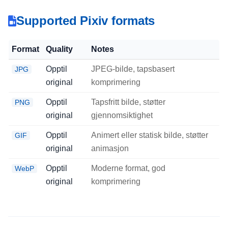
Supported Pixiv formats
Format
Quality
Notes
Opptil
JPEG-bilde, tapsbasert
JPG
original
komprimering
Opptil
Tapsfritt bilde, støtter
PNG
original
gjennomsiktighet
Opptil
Animert eller statisk bilde, støtter
GIF
original
animasjon
Opptil
Moderne format, god
WebP
original
komprimering