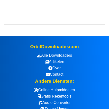
OrbitDownloader.com
Alle Downloaders
Artikelen
Over
Contact
Andere Diensten:
Online Hulpmiddelen
Gratis Rekentools
Audio Converter
Funny Memes