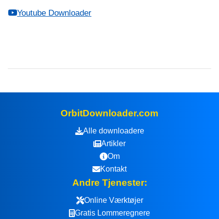
Youtube Downloader
OrbitDownloader.com
Alle downloadere
Artikler
Om
Kontakt
Andre Tjenester:
Online Værktøjer
Gratis Lommeregnere