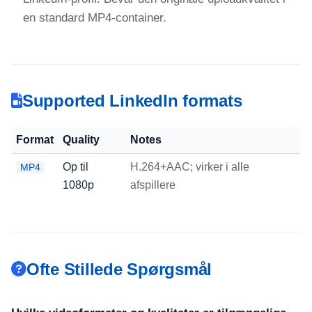
en standard MP4-container.
Supported LinkedIn formats
Format
Quality
Notes
Op til
H.264+AAC; virker i alle
MP4
1080p
afspillere
Ofte Stillede Spørgsmål