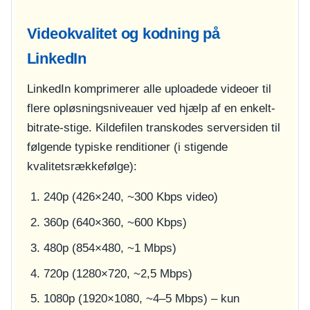
Videokvalitet og kodning på
LinkedIn
LinkedIn komprimerer alle uploadede videoer til
flere opløsningsniveauer ved hjælp af en enkelt-
bitrate-stige. Kildefilen transkodes serversiden til
følgende typiske renditioner (i stigende
kvalitetsrækkefølge):
240p (426×240, ~300 Kbps video)
360p (640×360, ~600 Kbps)
480p (854×480, ~1 Mbps)
720p (1280×720, ~2,5 Mbps)
1080p (1920×1080, ~4–5 Mbps) – kun