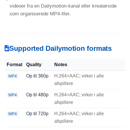
videoer fra en Dailymotion-kanal eller kreatørside
som organiserede MP4-filer.
Supported Dailymotion formats
Format
Quality
Notes
Op til 360p
H.264+AAC; virker i alle
MP4
afspillere
Op til 480p
H.264+AAC; virker i alle
MP4
afspillere
Op til 720p
H.264+AAC; virker i alle
MP4
afspillere