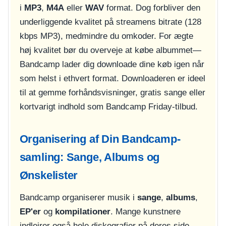
i
MP3
,
M4A
eller
WAV
format. Dog forbliver den
underliggende kvalitet på streamens bitrate (128
kbps MP3), medmindre du omkoder. For ægte
høj kvalitet bør du overveje at købe albummet—
Bandcamp lader dig downloade dine køb igen når
som helst i ethvert format. Downloaderen er ideel
til at gemme forhåndsvisninger, gratis sange eller
kortvarigt indhold som Bandcamp Friday-tilbud.
Organisering af Din Bandcamp-
samling: Sange, Albums og
Ønskelister
Bandcamp organiserer musik i
sange
,
albums
,
EP'er
og
kompilationer
. Mange kunstnere
indlejrer også hele diskografier på deres side.