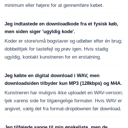
minimum eller højere for at gennemføre købet.
Jeg indtastede en downloadkode fra et fysisk køb,
men siden siger 'ugyldig kode'.
Koder er store/små bogstaver og udløber efter én brug;
dobbelttjek for tastefejl og prøv igen. Hvis stadig
ugyldig, kontakt kunstneren for en erstatning.
Jeg købte en digital download i WAV, men
downloadsiden tilbyder kun MP3 (128kbps) og M4A.
Kunstneren har muligvis ikke uploadet en WAV-version;
tjek varens side for tilgængelige formater. Hvis WAV er
angivet, vælg det fra format-dropdownen før download.
Jeg tilføjede sange til min ønskeliste, men de