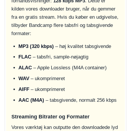
forhåndsvisninger:
128 kbps MP3
. Dette er
kilden vores downloader bruger, når du gemmer
fra en gratis stream. Hvis du køber en udgivelse,
tilbyder Bandcamp flere tabsfri og tabsgivende
formater:
MP3 (320 kbps)
– høj kvalitet tabsgivende
FLAC
– tabsfri, sample-nøjagtig
ALAC
– Apple Lossless (M4A container)
WAV
– ukomprimeret
AIFF
– ukomprimeret
AAC (M4A)
– tabsgivende, normalt 256 kbps
Streaming Bitrater og Formater
Vores værktøj kan outputte den downloadede lyd