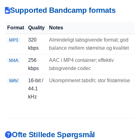
Supported Bandcamp formats
Format
Quality
Notes
320
Almindeligt tabsgivende format; god
MP3
kbps
balance mellem størrelse og kvalitet
256
AAC i MP4 container; effektiv
M4A
kbps
tabsgivende codec
16-bit /
Ukomprimeret tabsfri; stor filstørrelse
WAV
44.1
kHz
Ofte Stillede Spørgsmål