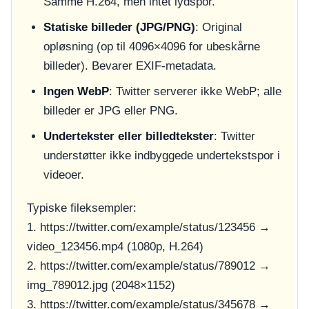
Samme H.264, men intet lydspor.
Statiske billeder (JPG/PNG)
: Original
opløsning (op til 4096×4096 for ubeskårne
billeder). Bevarer EXIF-metadata.
Ingen WebP
: Twitter serverer ikke WebP; alle
billeder er JPG eller PNG.
Undertekster eller billedtekster
: Twitter
understøtter ikke indbyggede undertekstspor i
videoer.
Typiske fileksempler:
1.
https://twitter.com/example/status/123456
→
video_123456.mp4
(1080p, H.264)
2.
https://twitter.com/example/status/789012
→
img_789012.jpg
(2048×1152)
3.
https://twitter.com/example/status/345678
→