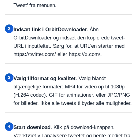
Tweet' fra menuen.
2
Indsæt link i OrbitDownloader.
Åbn
OrbitDownloader og indsæt den kopierede tweet-
URL i inputfeltet. Sørg for, at URL'en starter med
https://twitter.com/ eller https://x.com/.
3
Vælg filformat og kvalitet.
Vælg blandt
tilgængelige formater: MP4 for video op til 1080p
(H.264 codec), GIF for animationer, eller JPG/PNG
for billeder. Ikke alle tweets tilbyder alle muligheder.
4
Start download.
Klik på download-knappen.
Værktøjet vil analysere tweetet og hente mediet fra