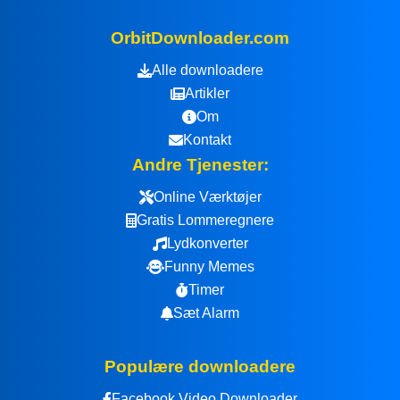
OrbitDownloader.com
Alle downloadere
Artikler
Om
Kontakt
Andre Tjenester:
Online Værktøjer
Gratis Lommeregnere
Lydkonverter
Funny Memes
Timer
Sæt Alarm
Populære downloadere
Facebook Video Downloader