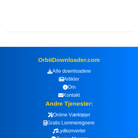
OrbitDownloader.com
Alle downloadere
Artikler
Om
Kontakt
Andre Tjenester:
Online Værktøjer
Gratis Lommeregnere
Lydkonverter