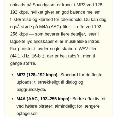
uploads på Soundgasm er kodet i MP3 ved 128–
192 kbps, hvilket giver en god balance mellem
filstørrelse og klarhed for taleindhold. Du kan dog
også støde på M4A (AAC)-filer — ofte ved 192–
256 kbps — som bevarer flere detaljer, især i
lagdelte lydlandskaber eller musikalske intros.
For purister tilbyder nogle skabere WAV-filer
(44,1 kHz, 16-bit), der er helt tabsfri, men ti
gange større.
MP3 (128–192 kbps):
Standard for de fleste
uploads; tilstrækkeligt til dialog og
baggrundslyde.
M4A (AAC, 192–256 kbps):
Bedre effektivitet
ved højere bitrater; almindeligt for længere
optagelser.