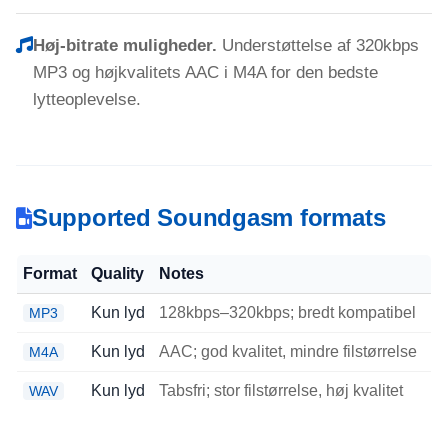
Høj-bitrate muligheder.
Understøttelse af 320kbps
MP3 og højkvalitets AAC i M4A for den bedste
lytteoplevelse.
Supported Soundgasm formats
Format
Quality
Notes
Kun lyd
128kbps–320kbps; bredt kompatibel
MP3
Kun lyd
AAC; god kvalitet, mindre filstørrelse
M4A
Kun lyd
Tabsfri; stor filstørrelse, høj kvalitet
WAV