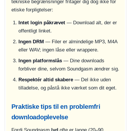
tekniske begrænsninger fritager dig dog ikke for
etiske forpligtelser:
Intet login påkrævet
— Download alt, der er
offentligt linket.
Ingen DRM
— Filer er almindelige MP3, M4A
eller WAV; ingen låse eller wrappere.
Ingen platformslås
— Dine downloads
forbliver dine, selvom Soundgasm ændrer sig.
Respektér altid skabere
— Del ikke uden
tilladelse, og påstå ikke værket som dit eget.
Praktiske tips til en problemfri
downloadoplevelse
Fordi Soundgasm
lyd
ofte er lange (20–90