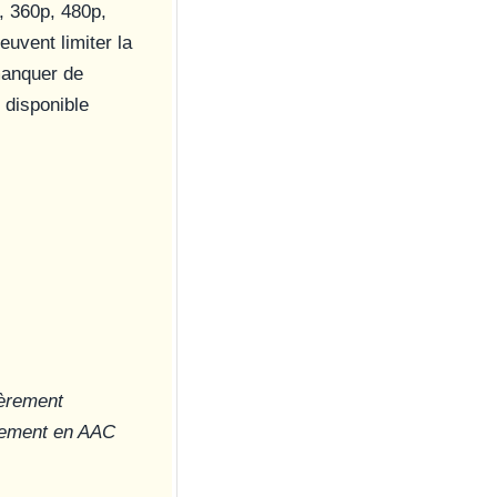
, 360p, 480p,
uvent limiter la
manquer de
e disponible
gèrement
alement en AAC