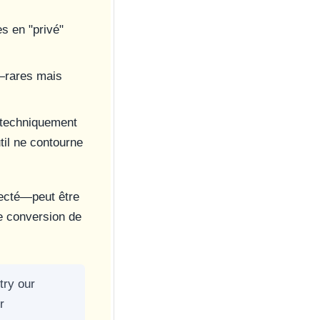
s en "privé"
—rares mais
 techniquement
til ne contourne
ecté—peut être
e conversion de
try our
r