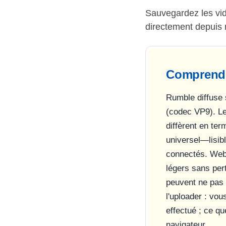
Sauvegardez les vi
directement depuis 
Comprendr
Rumble diffuse
(codec VP9). Le
diffèrent en te
universel—lisib
connectés. WebM
légers sans per
peuvent ne pas s
l'uploader : vo
effectué ; ce q
navigateur.