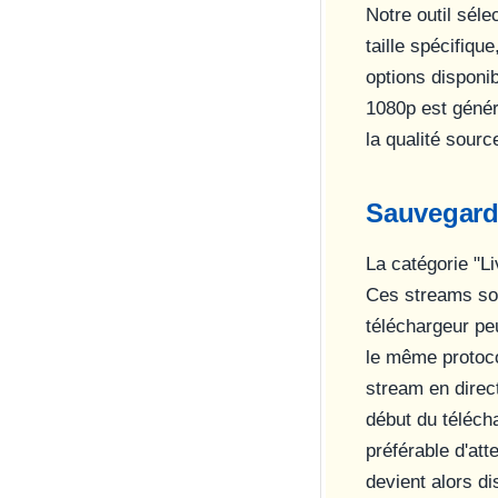
Notre outil séle
taille spécifiqu
options disponi
1080p est généra
la qualité sourc
Sauvegarde
La catégorie "L
Ces streams son
téléchargeur pe
le même protoco
stream en direc
début du téléch
préférable d'att
devient alors di