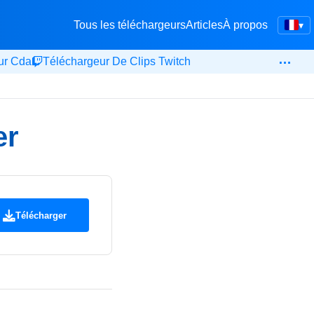
Tous les téléchargeurs
Articles
À propos
▾
…
ur Cda
Téléchargeur De Clips Twitch
er
Télécharger