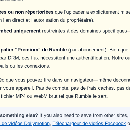
ées ou non répertoriées
que l'uploader a explicitement mise
 lien direct et l'autorisation du propriétaire).
embed uniquement
restreintes à des domaines spécifiques
 palier "Premium" de Rumble
(par abonnement). Bien que
par DRM, ces flux nécessitent une authentification. Notre ou
alls ou les connexions.
idéo que vous pouvez lire dans un navigateur—même déconn
 votre appareil. Pas de compte, pas de frais cachés, pas d
e fichier MP4 ou WebM brut tel que Rumble le sert.
 something else?
If you also need to save from other sites, 
 de vidéos Dailymotion
,
Téléchargeur de vidéos Facebook
o