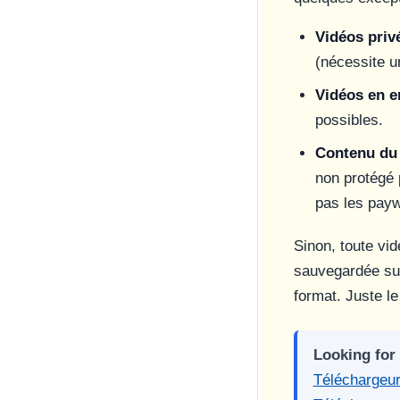
Vidéos priv
(nécessite un
Vidéos en 
possibles.
Contenu du
non protégé 
pas les payw
Sinon, toute v
sauvegardée sur
format. Juste l
Looking for
Téléchargeur