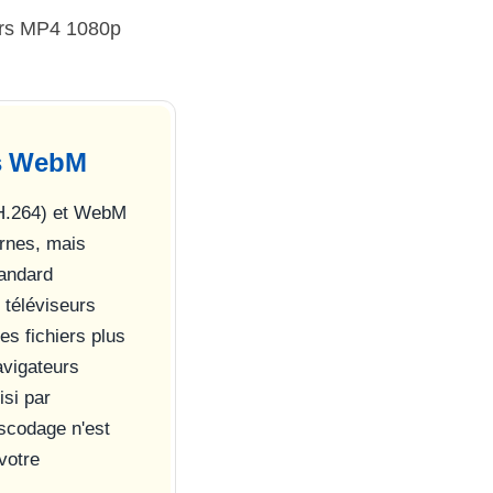
iers MP4 1080p
vs WebM
 H.264) et WebM
ernes, mais
tandard
 téléviseurs
s fichiers plus
avigateurs
isi par
scodage n'est
votre