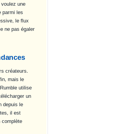
s voulez une
e parmi les
sive, le flux
se ne pas égaler
endances
rs créateurs.
in, mais le
 Rumble utilise
télécharger un
n depuis le
es, il est
on complète