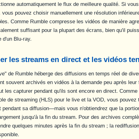
ctionne automatiquement le flux de meilleure qualité. Si vou
e, vous pouvez choisir manuellement une résolution inférieur
bles. Comme Rumble compresse les vidéos de manière agres
lement suffisant pour la plupart des écrans, bien qu'il puis
e d'un Blu-ray.
r les streams en direct et les vidéos t
ive" de Rumble héberge des diffusions en temps réel de dive
t souvent archivés en vidéos à la demande peu après leur f
ut les capturer pendant qu'ils sont encore en direct. Comme
le de streaming (HLS) pour le live et la VOD, vous pouvez 
t pendant sa diffusion—mais vous n'obtiendrez que la portio
argement jusqu'à la fin du stream. Pour des archives complèt
endre quelques minutes après la fin du stream ; la rediffusi
sponible.