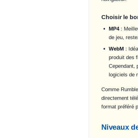
Choisir le b
MP4
: Meille
de jeu, rest
WebM
: Idéa
produit des f
Cependant, p
logiciels de
Comme Rumble n
directement télé
format préféré p
Niveaux de