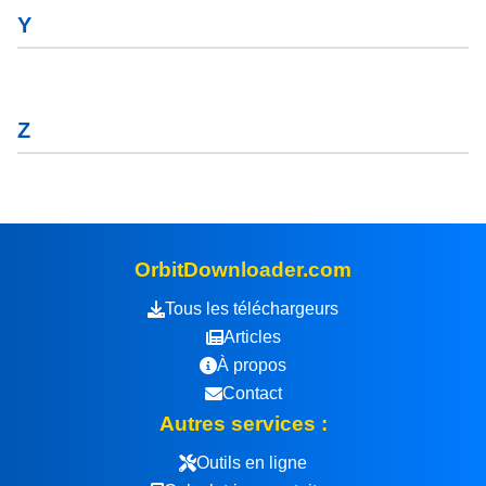
Y
Z
OrbitDownloader.com
Tous les téléchargeurs
Articles
À propos
Contact
Autres services :
Outils en ligne