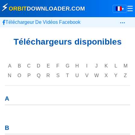
⚡
☰
ORBIT
DOWNLOADER
.COM
▾
…
Téléchargeur De Vidéos Facebook
Téléchargeurs disponibles
A
B
C
D
E
F
G
H
I
J
K
L
M
N
O
P
Q
R
S
T
U
V
W
X
Y
Z
A
B