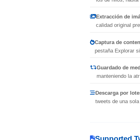
Extracción de im
calidad original pr
Captura de conteni
pestaña Explorar s
Guardado de medi
manteniendo la atri
Descarga por lote
tweets de una sola
Supported Tw