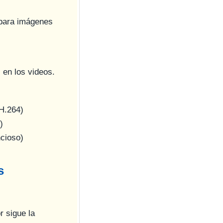
 para imágenes
s en los videos.
H.264)
)
ncioso)
s
r sigue la