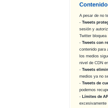
Contenido
A pesar de no 
-
Tweets proteg
sesión y autori
Twitter bloquea 
-
Tweets con re
contenido para 
los medios sigu
nivel de CDN en
-
Tweets elimi
medios ya no se
-
Tweets de cu
podemos recupe
-
Límites de AP
excesivamente r