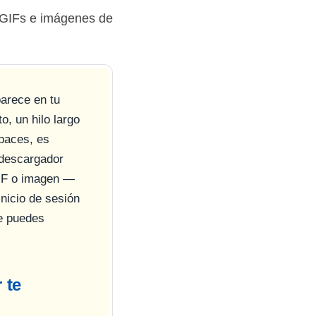
 GIFs e imágenes de
parece en tu
o, un hilo largo
Spaces, es
 descargador
IF o imagen —
inicio de sesión
e puedes
 te