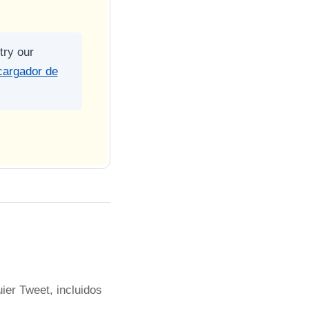
try our
argador de
er Tweet, incluidos