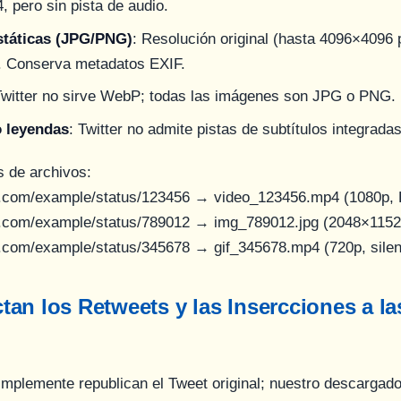
 pero sin pista de audio.
státicas (JPG/PNG)
: Resolución original (hasta 4096×4096
). Conserva metadatos EXIF.
Twitter no sirve WebP; todas las imágenes son JPG o PNG.
o leyendas
: Twitter no admite pistas de subtítulos integrada
s de archivos:
er.com/example/status/123456
→
video_123456.mp4
(1080p, 
er.com/example/status/789012
→
img_789012.jpg
(2048×1152
er.com/example/status/345678
→
gif_345678.mp4
(720p, sile
an los Retweets y las Insercciones a la
mplemente republican el Tweet original; nuestro descargado