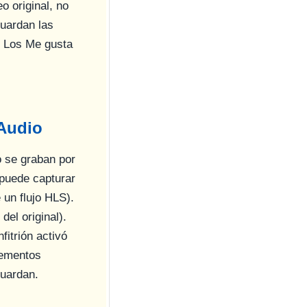
o original, no
guardan las
. Los Me gusta
s
 Audio
 se graban por
 puede capturar
 un flujo HLS).
el original).
fitrión activó
lementos
guardan.