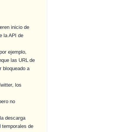
ren inicio de
e la API de
por ejemplo,
unque las URL de
ar bloqueado a
itter, los
pero no
 la descarga
d temporales de