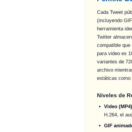
Cada Tweet públ
(incluyendo GIF
herramienta ide
Twitter almace
compatible que 
para video es 1
variantes de 72
archivo mientra
estáticas como 
Niveles de R
Video (MP4
H.264, el au
GIF animad