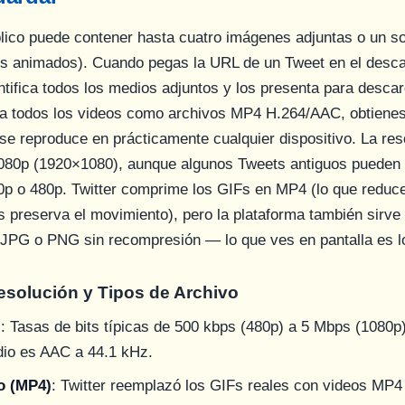
ico puede contener hasta cuatro imágenes adjuntas o un so
s animados). Cuando pegas la URL de un Tweet en el desca
ntifica todos los medios adjuntos y los presenta para desca
na todos los videos como archivos MP4 H.264/AAC, obtienes
se reproduce en prácticamente cualquier dispositivo. La re
080p (1920×1080), aunque algunos Tweets antiguos pueden 
0p o 480p. Twitter comprime los GIFs en MP4 (lo que reduce
s preserva el movimiento), pero la plataforma también sirv
JPG o PNG sin recompresión — lo que ves en pantalla es lo
esolución y Tipos de Archivo
)
: Tasas de bits típicas de 500 kbps (480p) a 5 Mbps (1080p
dio es AAC a 44.1 kHz.
o (MP4)
: Twitter reemplazó los GIFs reales con videos MP4 