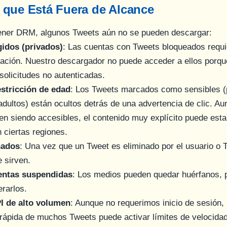
 que Está Fuera de Alcance
tener DRM, algunos Tweets aún no se pueden descargar:
idos (privados)
: Las cuentas con Tweets bloqueados requie
zación. Nuestro descargador no puede acceder a ellos porqu
solicitudes no autenticadas.
stricción de edad
: Los Tweets marcados como sensibles (
adultos) están ocultos detrás de una advertencia de clic. A
en siendo accesibles, el contenido muy explícito puede est
 ciertas regiones.
nados
: Una vez que un Tweet es eliminado por el usuario o Tw
 sirven.
entas suspendidas
: Los medios pueden quedar huérfanos, 
rarlos.
I de alto volumen
: Aunque no requerimos inicio de sesión,
ápida de muchos Tweets puede activar límites de velocida